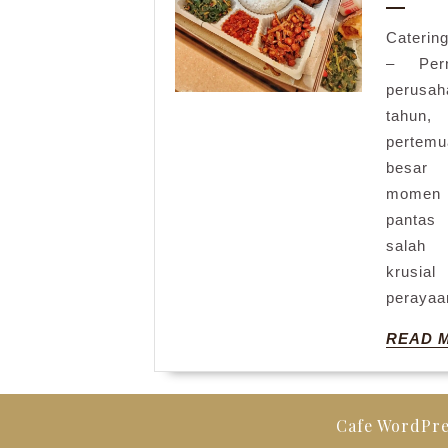
Caterin
– Pern
perus
tahun
perte
besar 
momen 
pantas
salah
krusia
perayaa
READ 
Cafe WordPr