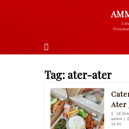
Skip
to
AMM
content
Cate
Prasman
Open
Button
Tag:
ater-ater
Cate
Ater 
18 Oct
adm
admin
|
14:35