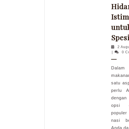
Hida
Isti
untu
Spes
2 Aug
admin
|
0 
Dalam 
makana
satu as
perlu 
dengan 
opsi 
populer
nasi b
Anda d