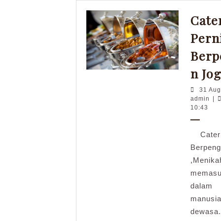
Cate
Pern
Berp
n Jog
31 Aug
adm
admin
|
10:43
Cateri
Berpen
,Menika
memas
dala
manusi
dewasa