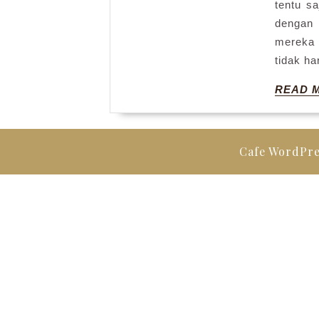
tentu s
denga
mereka 
tidak h
READ 
Cafe WordPr