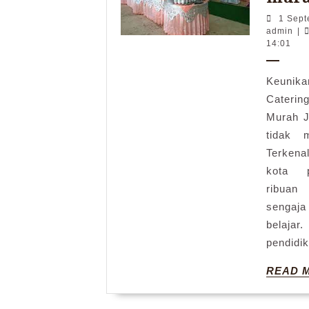
1 Sept
adm
admin
|
14:01
Keunik
Cateri
Murah J
tidak 
Terkena
kota p
ribua
sengaj
belajar.
pendidik
READ 