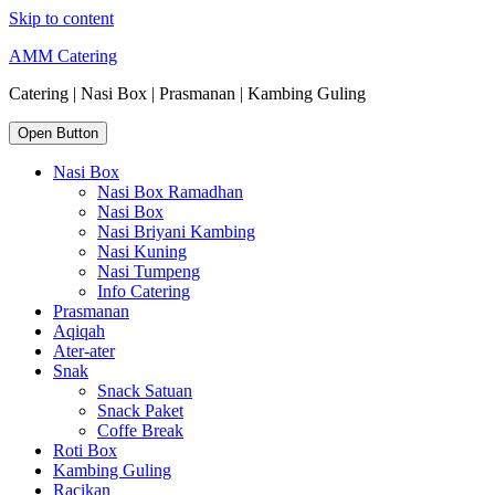
Skip to content
AMM Catering
Catering | Nasi Box | Prasmanan | Kambing Guling
Open Button
Nasi Box
Nasi Box Ramadhan
Nasi Box
Nasi Briyani Kambing
Nasi Kuning
Nasi Tumpeng
Info Catering
Prasmanan
Aqiqah
Ater-ater
Snak
Snack Satuan
Snack Paket
Coffe Break
Roti Box
Kambing Guling
Racikan