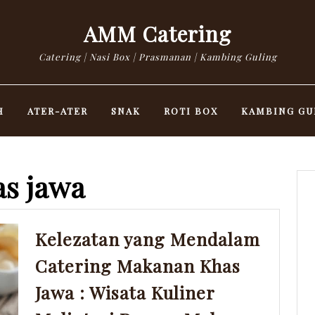
AMM Catering
Catering | Nasi Box | Prasmanan | Kambing Guling
H
ATER-ATER
SNAK
ROTI BOX
KAMBING GU
s jawa
Kelezatan yang Mendalam
Catering Makanan Khas
Jawa : Wisata Kuliner