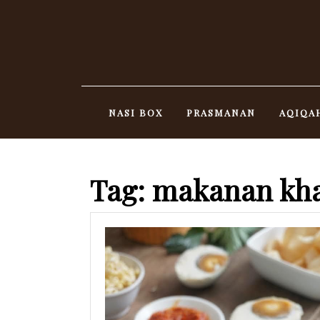
Skip
to
content
NASI BOX
PRASMANAN
AQIQA
Tag:
makanan kha