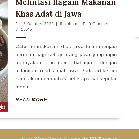
Melintasi Ragam Makanan
Kelezatan
Khas Adat di Jawa
yang
16
admin
16 October 2023
|
admin
|
0 Comment
|
Mendalam
October
15:45
2023
Catering
Makanan
Catering makanan khas jawa telah menjadi
buronan bagi setiap orang jawa yang ingin
Khas
merayakan momen bahagia dengan
Jawa
hidangan treadisional jawa. Pada artikel ini
:
kami akan membahas beberapa hal seputar
Wisata
menu
Kuliner
READ
READ MORE
Melintasi
MORE
Ragam
Makanan
Khas