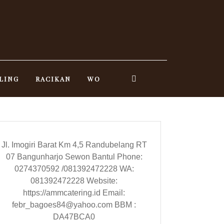
LING
RACIKAN
WO
Jl. Imogiri Barat Km 4,5 Randubelang RT
07 Bangunharjo Sewon Bantul Phone:
0274370592 /081392472228 WA:
081392472228 Website:
https://ammcatering.id Email:
febr_bagoes84@yahoo.com BBM :
DA47BCA0