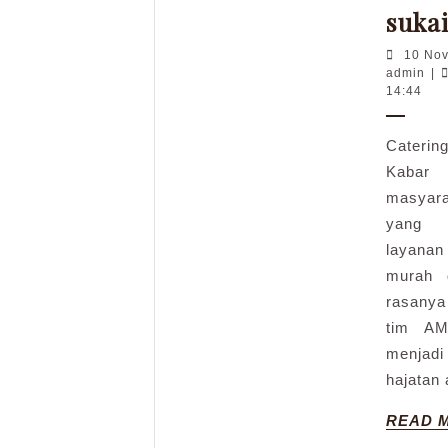
suka
10 No
adm
admin
|
14:44
Caterin
Kabar
masyar
yang 
layana
murah 
rasanya
tim AM
menjad
hajatan 
READ 