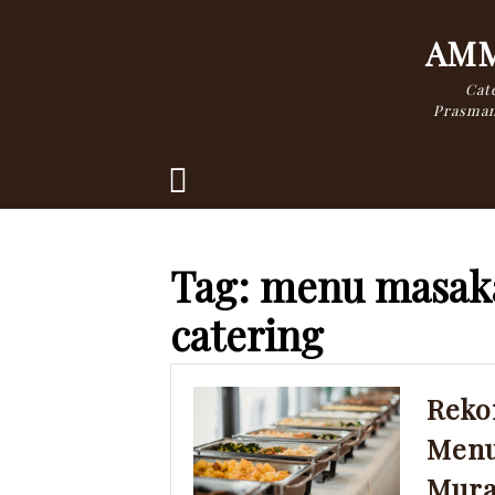
Skip
to
AMM
content
Cate
Prasman
Open
Button
Tag:
menu masak
catering
Reko
Menu
Mura