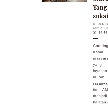
Yang
suka
10 No
adm
admin
|
14:44
Caterin
Kabar
masyar
yang 
layana
murah 
rasanya
tim AM
menjad
hajatan 