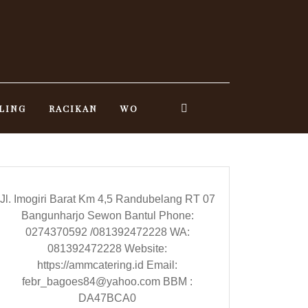
LING
RACIKAN
WO
Jl. Imogiri Barat Km 4,5 Randubelang RT 07
Bangunharjo Sewon Bantul Phone:
0274370592 /081392472228 WA:
081392472228 Website:
https://ammcatering.id Email:
febr_bagoes84@yahoo.com BBM :
DA47BCA0