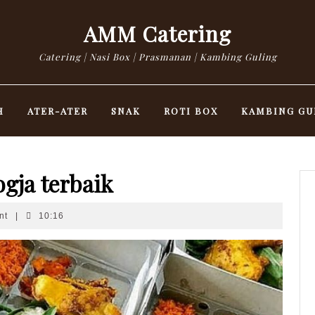
AMM Catering
Catering | Nasi Box | Prasmanan | Kambing Guling
H
ATER-ATER
SNAK
ROTI BOX
KAMBING GU
ogja terbaik
nt
|
10:16