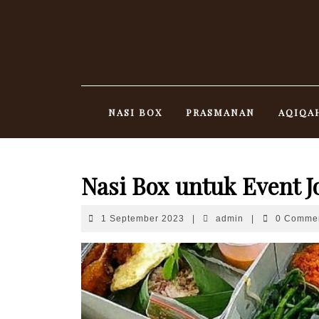
Skip
to
content
NASI BOX
PRASMANAN
AQIQA
Nasi Box untuk Event J
1
admin
1 September 2023
|
admin
|
0 Comme
September
2023